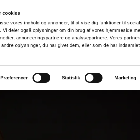
 cookies
inDuo + Sherlock
passe vores indhold og annoncer, til at vise dig funktioner til soci
fik. Vi deler også oplysninger om din brug af vores hjemmeside m
Isabella Hübener - Sofie Elkjær Jensen - James Sherlock
 medier, annonceringspartnere og analysepartnere. Vores partne
ndre oplysninger, du har givet dem, eller som de har indsamlet 
Velkommen
Om
Repertoire
Galleri
Kontakt
Præferencer
Statistik
Marketing