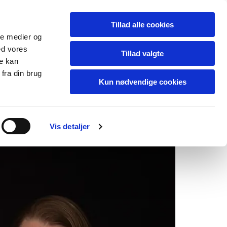
Tillad alle cookies
ale medier og
ed vores
Tillad valgte
re kan
fra din brug
Kun nødvendige cookies
Vis detaljer