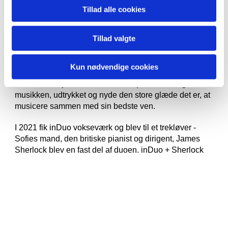
Jasna Veljanovic-Rankovic
, der har dedikeret et værk til
Tillad alle cookies
inDuo, samt det prisvindende værk af den danske
komponist, saxofonist og tonekunstner,
Søren
Tillad valgte
Siegumfeldt
”Lønlig gennem Dødningehaven”.
Selvom Sofie og Isabella, med årene har fået mere og
Kun nødvendige cookies
mere at se til professionelt, så er og bliver inDuo deres
musikalske hjertebarn. Her er der plads til at lege med
musikken, udtrykket og nyde den store glæde det er, at
musicere sammen med sin bedste ven.
I 2021 fik inDuo vokseværk og blev til et trekløver -
Sofies mand, den britiske pianist og dirigent, James
Sherlock blev en fast del af duoen. inDuo + Sherlock